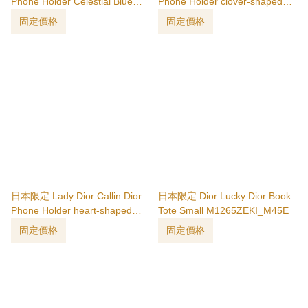
Phone Holder Celestial Blue
Phone Holder clover-shaped
S0872OVRB_M32Z
S0872OQDF_M12N
固定價格
固定價格
日本限定 Lady Dior Callin Dior
日本限定 Dior Lucky Dior Book
Phone Holder heart-shaped
Tote Small M1265ZEKI_M45E
S0872ONHG_M02N
固定價格
固定價格