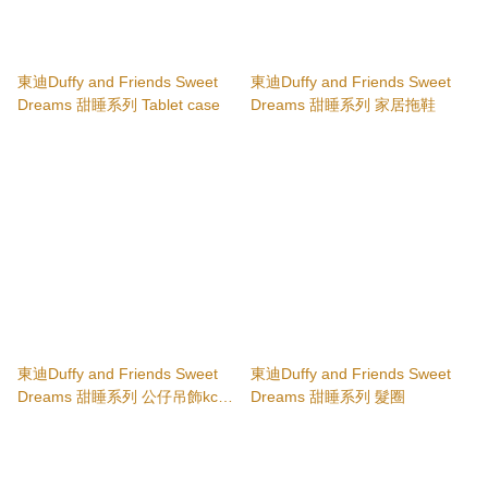
東迪Duffy and Friends Sweet
東迪Duffy and Friends Sweet
Dreams 甜睡系列 Tablet case
Dreams 甜睡系列 家居拖鞋
東迪Duffy and Friends Sweet
東迪Duffy and Friends Sweet
Dreams 甜睡系列 公仔吊飾kc
Dreams 甜睡系列 髮圈
Duffy/ShellieMay/Gelatoni/Stella
Lou