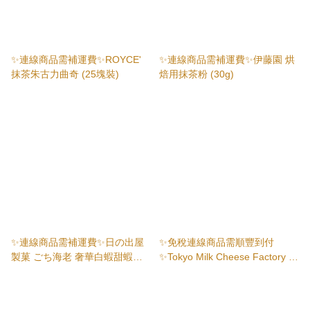
✨連線商品需補運費✨ROYCE'
✨連線商品需補運費✨伊藤園 烘
抹茶朱古力曲奇 (25塊裝)
焙用抹茶粉 (30g)
✨連線商品需補運費✨日の出屋
✨免稅連線商品需順豐到付
製菓 ごち海老 奢華白蝦甜蝦餅
✨Tokyo Milk Cheese Factory 芝
(5塊裝)
士夾心餅乾