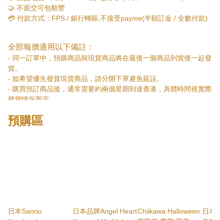
-請預留包裝紙箱及包裝物料重量大概300~400g。

🤝 不面交可包順豐

-不足0.5kg亦會以0.5kg計算。(如：2.4kg最終計算為2.5kg)
💳 付款方式：FPS / 銀行轉賬,不接受payme(半額訂金 / 全數付款)

-信用卡可用，另加手續費

全部報價適用以下備註：
-日本寄出前，會提供貨物實拍相片/影片

- 同一訂單中，預購商品與現貨商品將在最後一個商品到貨後一起發
-必需付清尾數才由日本寄出
貨。

- 如希望優先發貨現貨商品，請分開下單避免延誤。

- 購買預訂商品後，通常需要約兩個星期到達香港，具體時間視實際
發貨情況而定。

- 預購商品的等待時間較長，若不能接受請勿購買。

預購區
- 預購商品需在截單日期前預訂，預計發貨日期將在簡介上註明。

- 部分預購商品支援付訂金預購，待到貨後通知支付尾款，再安排發
貨。

- 運送方式基本上包括易寄取/順豐速運的運費。

- 特定商品需選用指定方法運送，請注意商品註明。

- 逢星期一及星期四安排易寄取或順豐速運發貨。

- 不提供面交服務，請選擇合適的運送方式。

- 所有商品不接受退貨退款，但若現貨、預購或預訂商品缺貨，將全
額退還款項。

日本Sanrio
日本品牌Angel Heart
Chiikawa Halloween
日本雜
- 請仔細填寫正確的郵寄資料，如因填寫錯誤導致退回貨件，重新郵