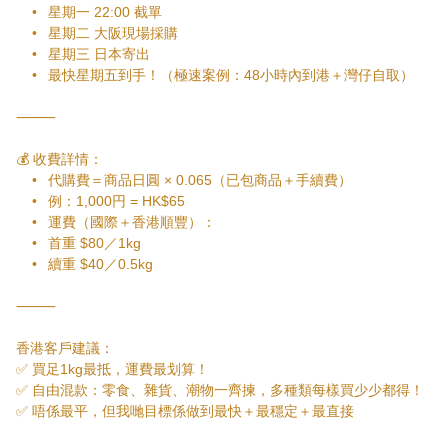
	•	星期一 22:00 截單

	•	星期二 大阪現場採購

	•	星期三 日本寄出

	•	最快星期五到手！（極速案例：48小時內到港＋灣仔自取）

⸻

💰 收費詳情：

	•	代購費＝商品日圓 × 0.065（已包商品＋手續費）

	•	例：1,000円 = HK$65

	•	運費（國際＋香港順豐）：

	•	首重 $80／1kg

	•	續重 $40／0.5kg

⸻

香港客戶建議：

✅ 買足1kg最抵，運費最划算！

✅ 自由混款：零食、雜貨、潮物一齊揀，多種類每樣買少少都得！

✅ 唔係最平，但我哋目標係做到最快＋最穩定＋最直接
