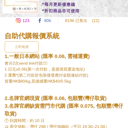
123
806
8196 已售出
(12)
自助代購報價系統
立即報價
1.一般日本網站 (匯率 0.06, 需補運費)
會分2次send link付款👇🏻

1.日元x0.06(第一次付款，直接填寫運送地址)

2.運費*(第二付款於包裝後發應付金額連結付款)

首重HK$80/kg,其後續重HK$40/0.5kg

-若同時訂購包郵產品而未出貨，可以用續重計算購買超市/便利店零
2.名牌官網現貨 (匯率 0.06, 包順豐/灣仔取貨)
食運費

-國際（3~6日）+香港本地運費（順豐）

3.名牌官網缺貨需門市代購 (匯率 0.075, 包順豐/灣仔
-只限重量15kg或尺寸44cm*33cm*29cm內，超過需補運費轉用日
取貨)
本空郵直送上門。

🕐 到貨時間：約 10 日

-貨品標示的重量只供參考，實際以最後包裝後重量為準。

🤝 面交地點：灣仔 298 / 灣仔地鐵站（平日 19:30–21:00）
