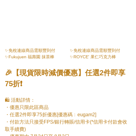
✨免稅連線商品需順豐到付
✨免稅連線商品需順豐到付
✨Fukujuen 福壽園 抹茶棒
✨ROYCE' 果仁巧克力棒
🎉【現貨限時減價優惠】任選2件即享
75折❗
🛍️ 活動詳情：

・優惠只限此區商品

・任選2件即享75折優惠[優惠碼﹕eugam2]

・付款方法只接受FPS/銀行轉賬/信用卡(*信用卡付款會收
取手續費)
