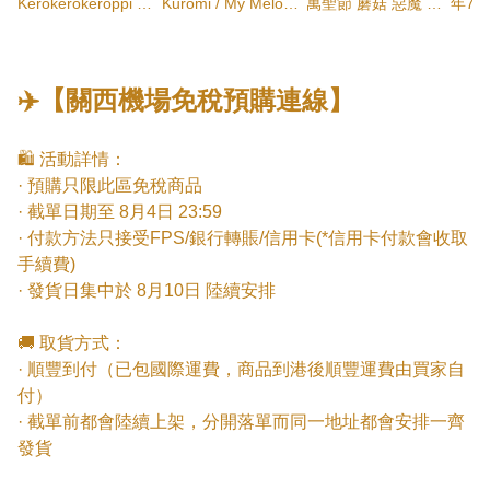
Kerokerokeroppi 商
Kuromi / My Melody
萬聖節 蘑菇 惡魔 天
年7
寄費用需自行承擔。
品
Collaboration 手錶連
使 公仔掛飾
Col
化妝袋
鏡
✈️【關西機場免稅預購連線】
🛍️ 活動詳情：

· 預購只限此區免稅商品

· 截單日期至 8月4日 23:59

· 付款方法只接受FPS/銀行轉賬/信用卡(*信用卡付款會收取
手續費)

· 發貨日集中於 8月10日 陸續安排

🚚 取貨方式：

· 順豐到付（已包國際運費，商品到港後順豐運費由買家自
付）

· 截單前都會陸續上架，分開落單而同一地址都會安排一齊