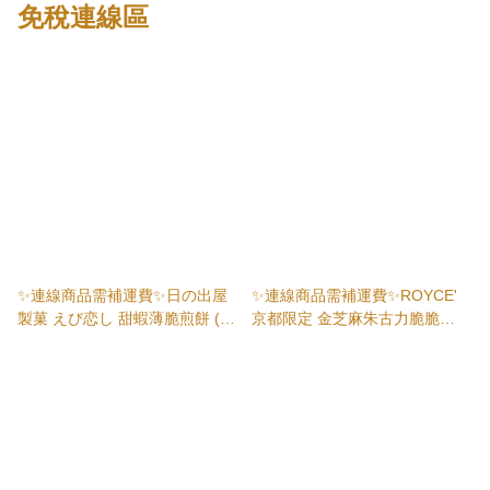
免稅連線區
✨連線商品需補運費✨日の出屋
✨連線商品需補運費✨ROYCE'
製菓 えび恋し 甜蝦薄脆煎餅 (15
京都限定 金芝麻朱古力脆脆
塊裝)
(60g×2包)