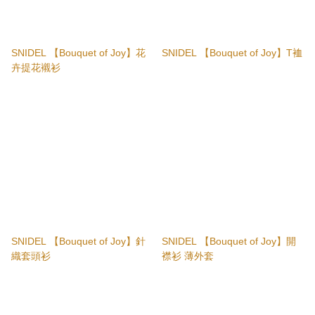
SNIDEL 【Bouquet of Joy】花
SNIDEL 【Bouquet of Joy】T裇
卉提花襯衫
SNIDEL 【Bouquet of Joy】針
SNIDEL 【Bouquet of Joy】開
織套頭衫
襟衫 薄外套