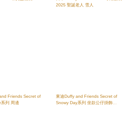
2025 聖誕老人 雪人
nd Friends Secret of
東迪Duffy and Friends Secret of
ay系列 周邊
Snowy Day系列 坐款公仔掛飾
Duffy/Shelliemay/Gelatoni/StellaLou/
CookieAnn/OluMel/LinaBell