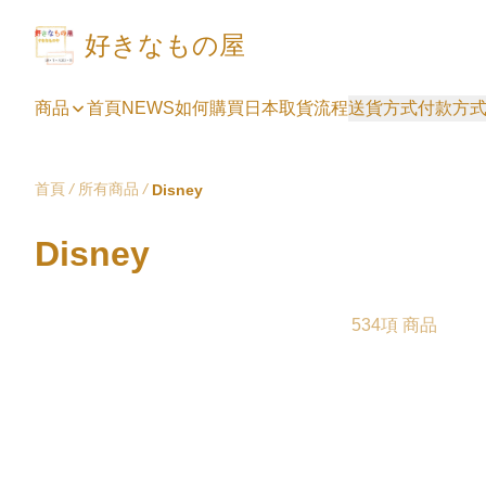
好きなもの屋
商品
首頁
NEWS
如何購買
日本取貨流程
送貨方式
付款方
首頁
/
所有商品
/
Disney
Disney
534項 商品