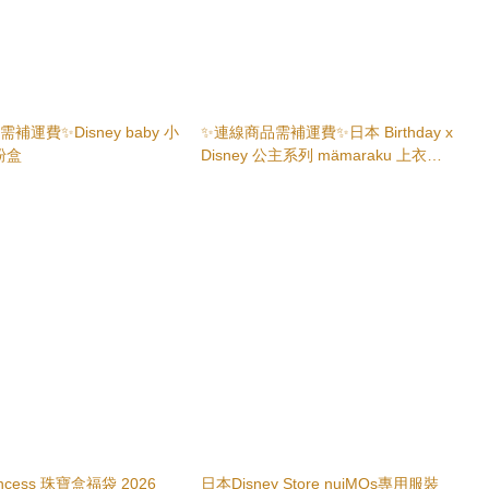
補運費✨Disney baby 小
✨連線商品需補運費✨日本 Birthday x
粉盒
Disney 公主系列 mämaraku 上衣及
紗裙
rincess 珠寶盒福袋 2026
日本Disney Store nuiMOs專用服裝