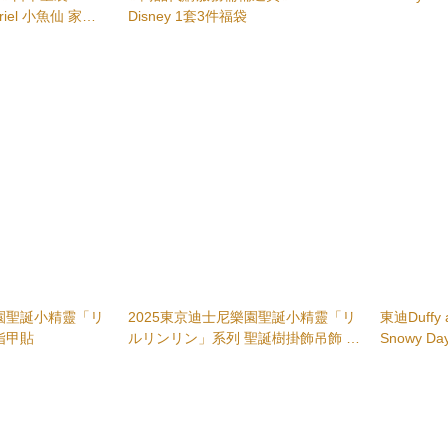
y Ariel 小魚仙 家居
Disney 1套3件福袋
樂園聖誕小精靈「リ
2025東京迪士尼樂園聖誕小精靈「リ
東迪Duffy a
ンリン」系列 指甲貼
ルリンリン」系列 聖誕樹掛飾吊飾 扭
Snowy D
蛋