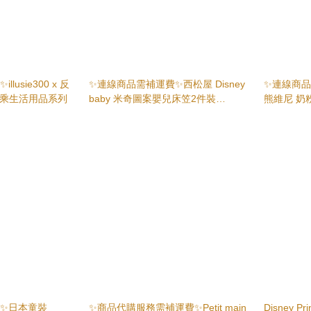
usie300 x 反
✨連線商品需補運費✨西松屋 Disney
✨連線商品需
y 聯乘生活用品系列
baby 米奇圖案嬰兒床笠2件裝
熊維尼 奶
(70x120cm)
✨日本童裝
✨商品代購服務需補運費✨Petit main
Disney P