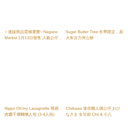
✨連線商品需補運費✨Nagano
Sugar Butter Tree 冬季限定．炭
Market 2月13日發售 人氣公仔掛
火朱古力夾心餅
飾及周邊系列
Nippn Oh'my Lasagnette 簡易
Chiikawa 迷你雛人偶公仔 おひ
肉醬千層麵懶人包 (3-4人份)
なさま 女兒節 Chii & 小八