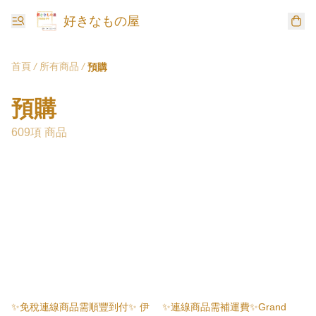
好きなもの屋
首頁
/
所有商品
/
預購
預購
609項 商品
✨免稅連線商品需順豐到付✨ 伊
✨連線商品需補運費✨Grand