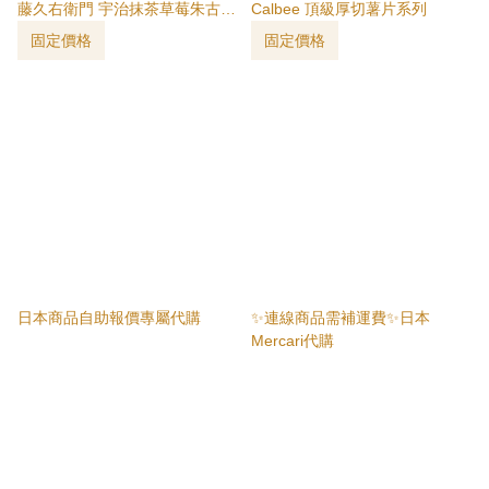
藤久右衛門 宇治抹茶草莓朱古力
Calbee 頂級厚切薯片系列
70g
固定價格
固定價格
日本商品自助報價專屬代購
✨連線商品需補運費✨日本
Mercari代購