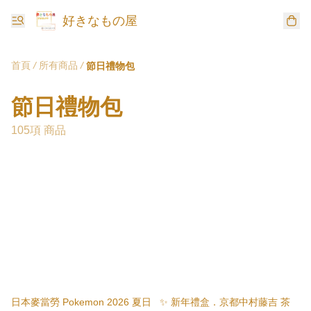
好きなもの屋
首頁
/
所有商品
/
節日禮物包
節日禮物包
105項 商品
日本麥當勞 Pokemon 2026 夏日
✨ 新年禮盒．京都中村藤吉 茶