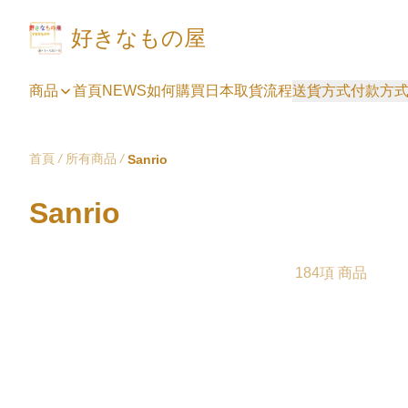
好きなもの屋
商品
首頁
NEWS
如何購買
日本取貨流程
送貨方式
付款方
首頁
/
所有商品
/
Sanrio
Sanrio
184項 商品