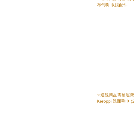
布甸狗 眼鏡配件
✨連線商品需補運費✨S
Keroppi 洗面毛巾 (