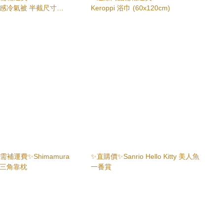
i 涼感冷氣被 半截尺寸
Keroppi 浴巾 (60x120cm)
cm)
補運費✨Shimamura
✨直購價✨Sanrio Hello Kitty 美人魚
tty 三角靠枕
一番賞