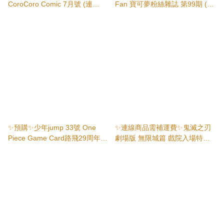
CoroCoro Comic 7月號 (連
Fan 寶可夢粉絲雜誌 第99期 (連
Pokemon 附錄)
豪華附錄)
✨預購✨少年jump 33號 One
✨連線商品需補運費✨鬼滅之刃
Piece Game Card路飛29周年記
劇場版 無限城篇 戲院入場特典
念版
插畫卡