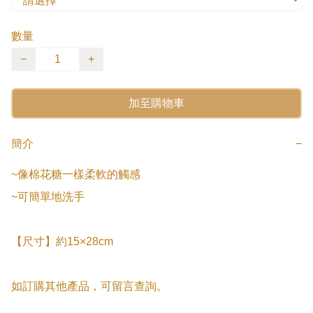
數量
−
+
加至購物車
簡介
−
~像棉花糖一樣柔軟的觸感

~可簡單地洗手

【尺寸】約15×28cm

如訂購其他產品，可留言查詢。
