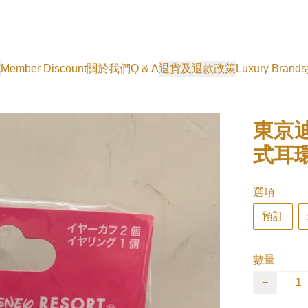
式
Member Discount
關於我們
Q & A
退貨及退款政策
Luxury Brands
東京
式耳環 
選項
預訂
數量
−