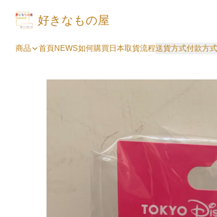
好きなもの屋
商品
首頁
NEWS
如何購買
日本取貨流程
送貨方式
付款方