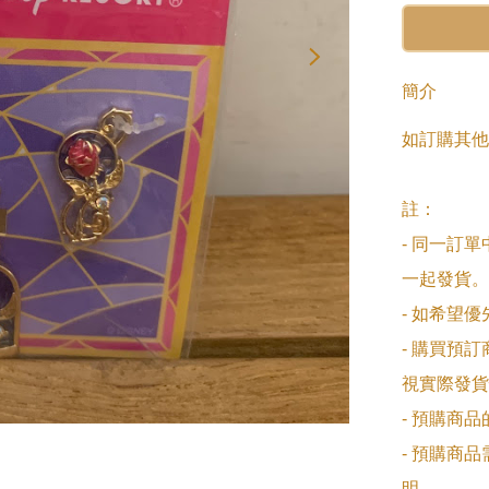
簡介
如訂購其他
註：

- 同一訂
一起發貨。

- 如希望
- 購買預
視實際發貨
- 預購商
- 預購商
明。
