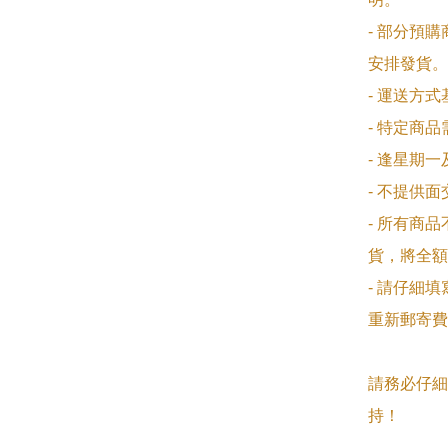
- 部分預
安排發貨。

- 運送方
- 特定商
- 逢星期
- 不提供
- 所有商
貨，將全額
- 請仔細
重新郵寄費
請務必仔細
持！