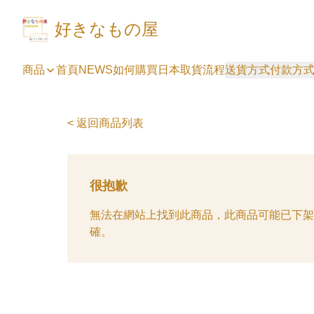
好きなもの屋
商品
首頁
NEWS
如何購買
日本取貨流程
送貨方式
付款方
< 返回商品列表
很抱歉
無法在網站上找到此商品，此商品可能已下架
確。