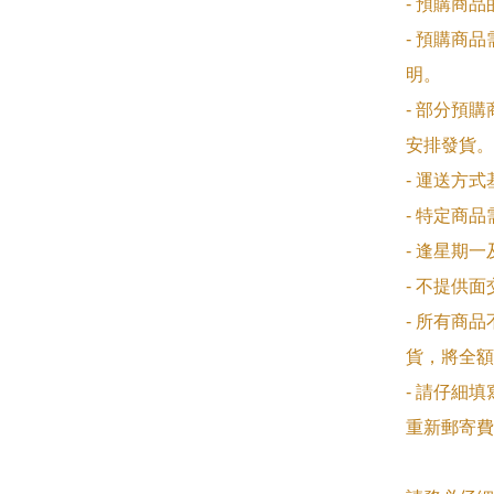
- 預購商
- 預購商
明。

- 部分預
安排發貨。

- 運送方
- 特定商
- 逢星期
- 不提供
- 所有商
貨，將全額
- 請仔細
重新郵寄費