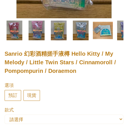
Sanrio 幻彩酒精搓手液樽 Hello Kitty / My
Melody / Little Twin Stars / Cinnamoroll /
Pompompurin / Doraemon
選項
預訂
現貨
款式