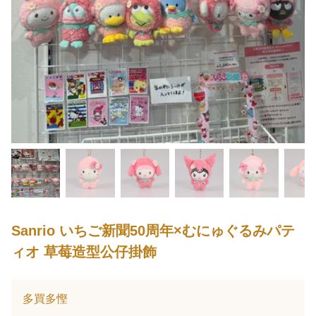
Sanrio いちご新聞50周年×むにゅぐるみパテ
ィオ 草莓造型公仔掛飾
多買多慳