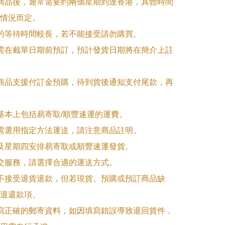
訂商品後，通常需要約兩個星期到達香港，具體時間
情況而定。

品的等待時間較長，若不能接受請勿購買。

品需在截單日期前預訂，預計發貨日期將在簡介上註
購商品支援付訂金預購，待到貨後通知支付尾款，再
式基本上包括易寄取/順豐速運的運費。

品需選用指定方法運送，請注意商品註明。

一及星期四安排易寄取或順豐速運發貨。

面交服務，請選擇合適的運送方式。

品不接受退貨退款，但若現貨、預購或預訂商品缺
退還款項。

填寫正確的郵寄資料，如因填寫錯誤導致退回貨件，