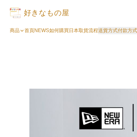
好きなもの屋
商品
首頁
NEWS
如何購買
日本取貨流程
送貨方式
付款方