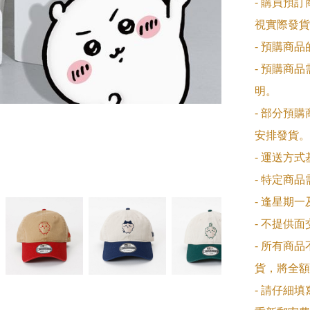
- 購買預
視實際發貨
- 預購商
- 預購商
明。

- 部分預
安排發貨。

- 運送方
- 特定商
- 逢星期
- 不提供
- 所有商
貨，將全額
- 請仔細