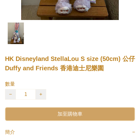
HK Disneyland StellaLou S size (50cm) 公仔
Duffy and Friends 香港迪士尼樂園
數量
−
+
加至購物車
簡介
−