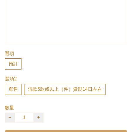
選項
預訂
選項2
單售
混款5款或以上（件）貨期14日左右
數量
−
+