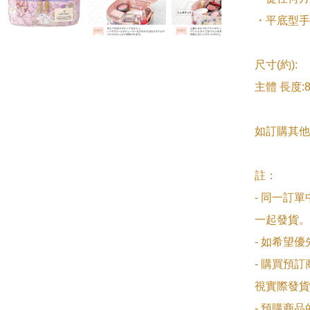
・平底型手
尺寸(約):

主體 長度:8
如訂購其他
註：

- 同一訂
一起發貨。

- 如希望
- 購買預
視實際發貨
- 預購商