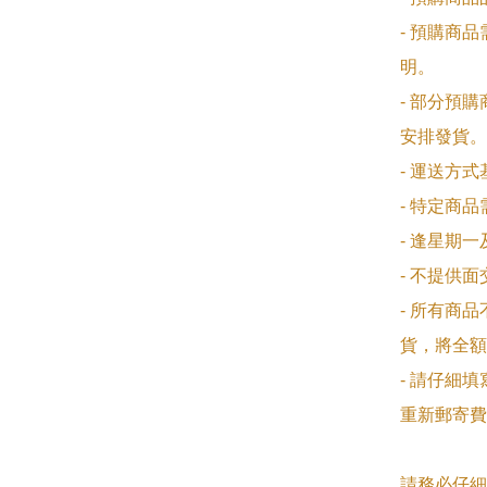
- 預購商
明。

- 部分預
安排發貨。

- 運送方
- 特定商
- 逢星期
- 不提供
- 所有商
貨，將全額
- 請仔細
重新郵寄費
請務必仔細