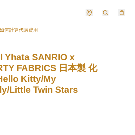
如何計算代購費用
l Yhata SANRIO x
RTY FABRICS 日本製 化
llo Kitty/My
y/Little Twin Stars