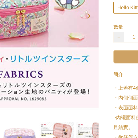
Hello Kitt
數量
−
簡介
・上蓋有4
・內側側面
・表面面料
 ·內襯面料使用弱防水加工的尼龍面料。 這邊也不容易弄髒而
且結實。 

・從任何方