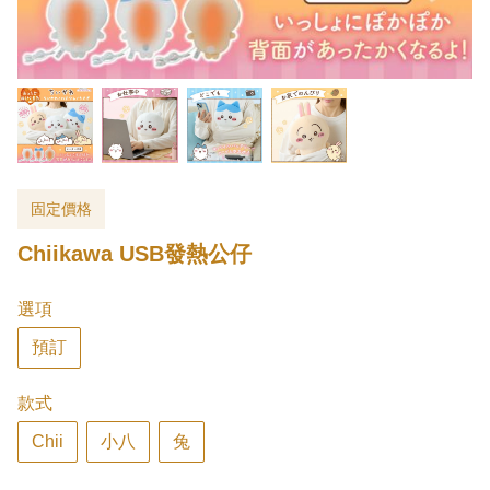
固定價格
Chiikawa USB發熱公仔
選項
預訂
款式
Chii
小八
兔