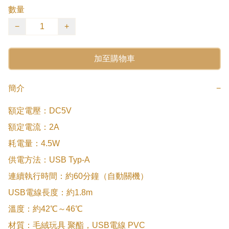
數量
−
+
加至購物車
簡介
−
額定電壓：DC5V

額定電流：2A

耗電量：4.5W

供電方法：USB Typ-A

連續執行時間：約60分鐘（自動關機）

USB電線長度：約1.8m

溫度：約42℃～46℃

材質：毛絨玩具 聚酯，USB電線 PVC
