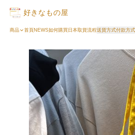
好きなもの屋
商品
首頁
NEWS
如何購買
日本取貨流程
送貨方式
付款方