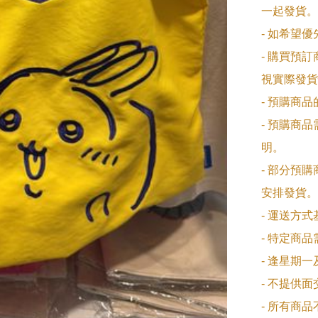
一起發貨。

- 如希望
- 購買預
視實際發貨
- 預購商
- 預購商
明。

- 部分預
安排發貨。

- 運送方
- 特定商
- 逢星期
- 不提供
- 所有商