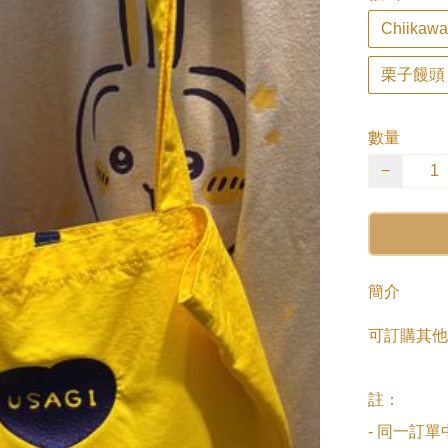
Chiikawa
栗子饅頭
數量
−
簡介
可訂購其他
註：

- 同一訂