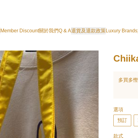
式
Member Discount
關於我們
Q & A
退貨及退款政策
Luxury Brands
Chiik
多買多慳
選項
預訂
款式