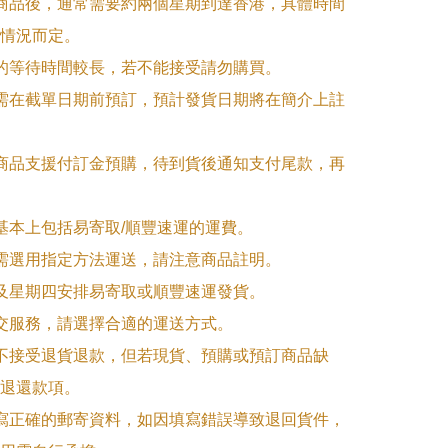
訂商品後，通常需要約兩個星期到達香港，具體時間
情況而定。

品的等待時間較長，若不能接受請勿購買。

品需在截單日期前預訂，預計發貨日期將在簡介上註
購商品支援付訂金預購，待到貨後通知支付尾款，再
式基本上包括易寄取/順豐速運的運費。

品需選用指定方法運送，請注意商品註明。

一及星期四安排易寄取或順豐速運發貨。

面交服務，請選擇合適的運送方式。

品不接受退貨退款，但若現貨、預購或預訂商品缺
退還款項。

填寫正確的郵寄資料，如因填寫錯誤導致退回貨件，