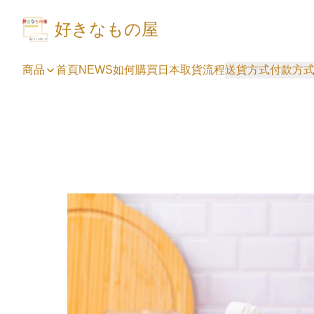
好きなもの屋
商品
首頁
NEWS
如何購買
日本取貨流程
送貨方式
付款方