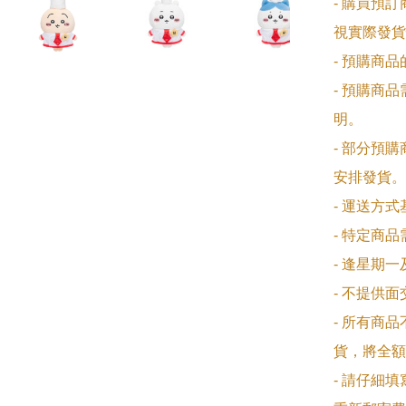
- 購買預
視實際發貨
- 預購商
- 預購商
明。

- 部分預
安排發貨。

- 運送方
- 特定商
- 逢星期
- 不提供
- 所有商
貨，將全額
- 請仔細