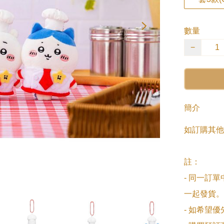
數量
−
簡介
如訂購其他
註：

- 同一訂
一起發貨。

- 如希望