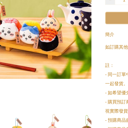
簡介
如訂購其他
註：

- 同一訂
一起發貨。

- 如希望
- 購買預
視實際發貨
- 預購商