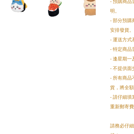
- 預購商
明。

- 部分預
安排發貨。

- 運送方
- 特定商
- 逢星期
- 不提供
- 所有商
貨，將全額
- 請仔細
重新郵寄費
請務必仔細