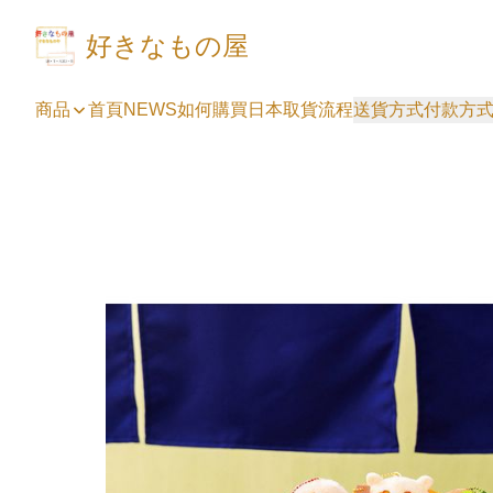
好きなもの屋
商品
首頁
NEWS
如何購買
日本取貨流程
送貨方式
付款方