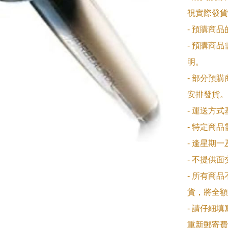
視實際發貨
- 預購商
- 預購商
明。

- 部分預
安排發貨。

- 運送方
- 特定商
- 逢星期
- 不提供
- 所有商
貨，將全額
- 請仔細
重新郵寄費