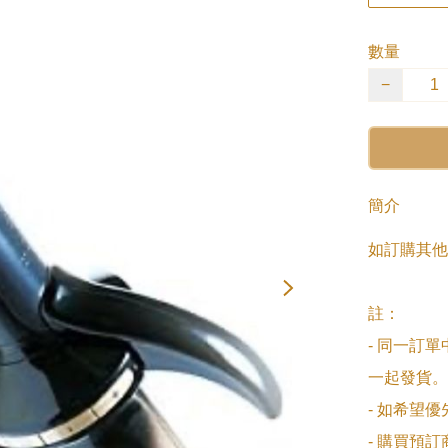
數量
−
簡介
如訂購其他
註：

- 同一訂
一起發貨。

- 如希望
- 購買預