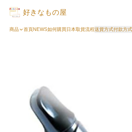
好きなもの屋
商品
首頁
NEWS
如何購買
日本取貨流程
送貨方式
付款方