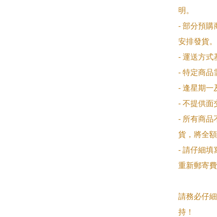
明。

- 部分預
安排發貨。

- 運送方
- 特定商
- 逢星期
- 不提供
- 所有商
貨，將全額
- 請仔細
重新郵寄費
請務必仔細
持！