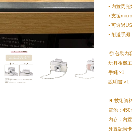
• 內置閃
• 支援mi
• 可透過U
• 附送手
📦 包裝內容
玩具相機主機
手繩 ×1

說明書 ×1

🔋 技術資料
電池：450
內存：內置
外置記憶卡：