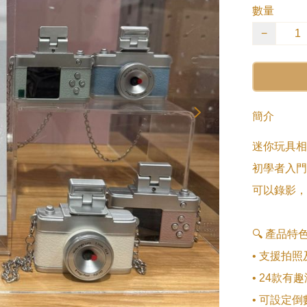
數量
−
簡介
迷你玩具相
初學者入門
可以錄影，
🔍 產品特色
• 支援拍照
• 24款有
• 可設定