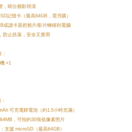
光燈，暗位都影得清

croSD記憶卡（最高64GB，需另購）

SB或讀卡器把相片/影片轉移到電腦

繩，防止跌落，安全又實用

：

 ×1

：

mAh 可充電鋰電池（約1.5小時充滿）

64MB，可拍約30張低像素照片

支援 microSD（最高64GB）
