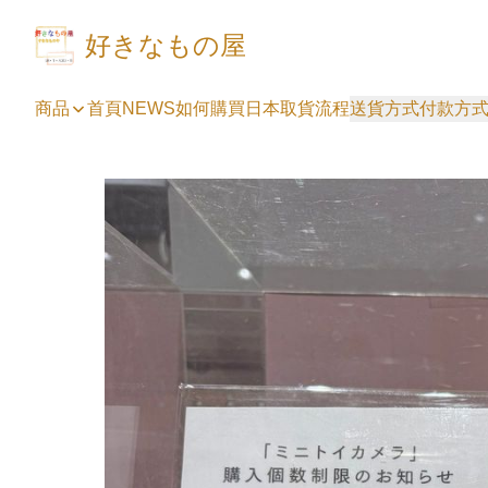
好きなもの屋
商品
首頁
NEWS
如何購買
日本取貨流程
送貨方式
付款方