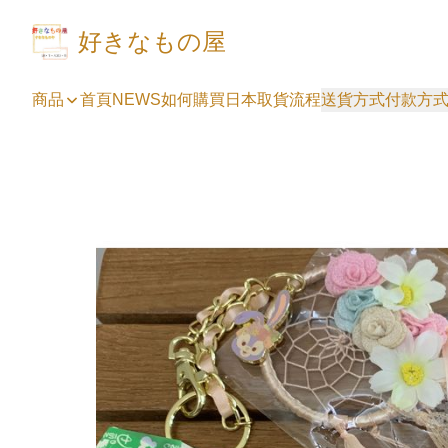
好きなもの屋
商品
首頁
NEWS
如何購買
日本取貨流程
送貨方式
付款方