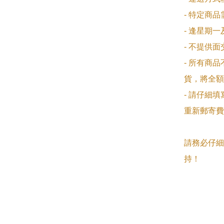
- 特定商
- 逢星期
- 不提供
- 所有商
貨，將全額
- 請仔細
重新郵寄費
請務必仔細
持！