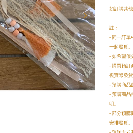
如訂購其他
註：

- 同一訂
一起發貨。

- 如希望
- 購買預
視實際發貨
- 預購商
- 預購商
明。

- 部分預
安排發貨。

- 運送方