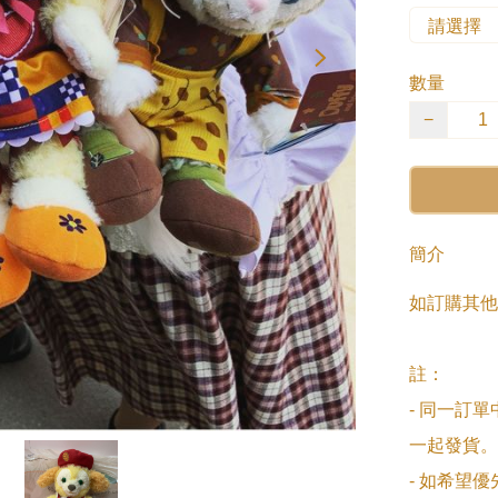
數量
−
簡介
如訂購其他
註：

- 同一訂
一起發貨。

- 如希望