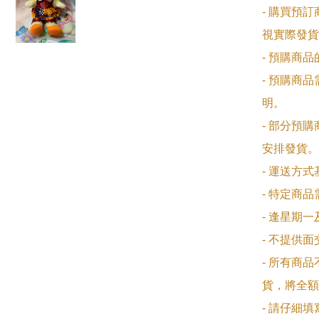
- 購買預
視實際發貨
- 預購商
- 預購商
明。

- 部分預
安排發貨。

- 運送方
- 特定商
- 逢星期
- 不提供
- 所有商
貨，將全額
- 請仔細