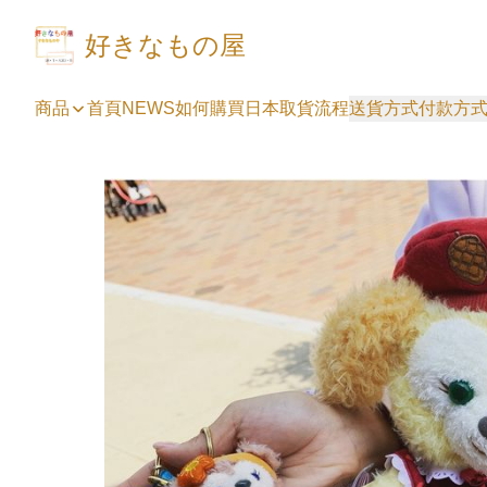
好きなもの屋
商品
首頁
NEWS
如何購買
日本取貨流程
送貨方式
付款方