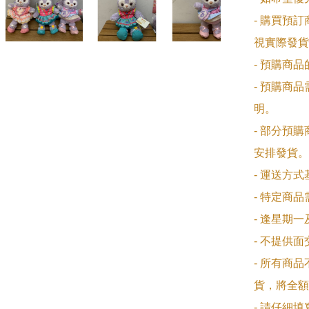
- 購買預
視實際發貨
- 預購商
- 預購商
明。

- 部分預
安排發貨。

- 運送方
- 特定商
- 逢星期
- 不提供
- 所有商
貨，將全額
- 請仔細