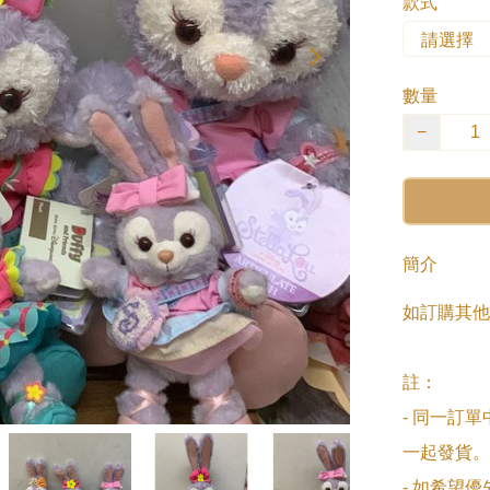
款式
數量
−
簡介
如訂購其他
註：

- 同一訂
一起發貨。

- 如希望