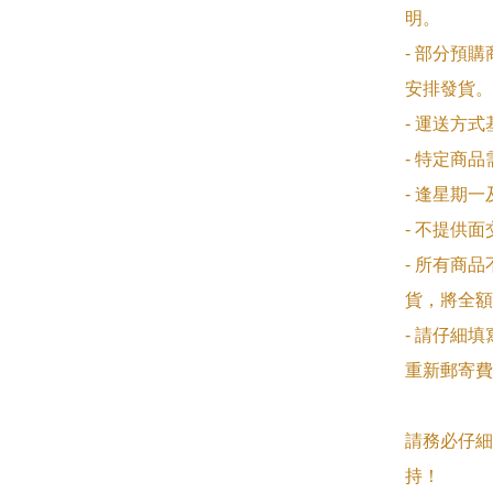
明。

- 部分預
安排發貨。

- 運送方
- 特定商
- 逢星期
- 不提供
- 所有商
貨，將全額
- 請仔細
重新郵寄費
請務必仔細
持！