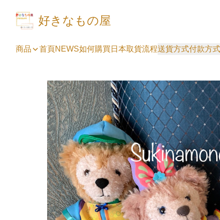
好きなもの屋
商品
首頁
NEWS
如何購買
日本取貨流程
送貨方式
付款方