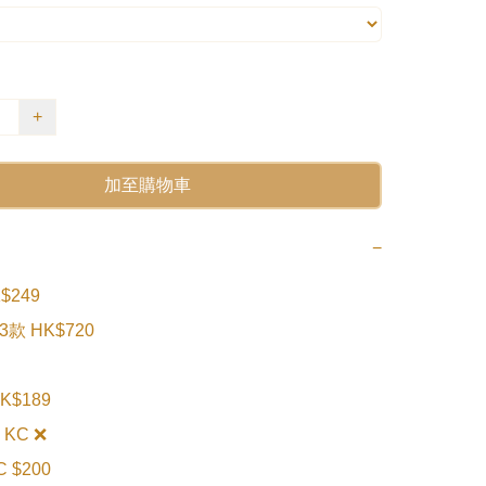
+
加至購物車
−
249

款 HK$720

K$189

 KC ❌

C $200
