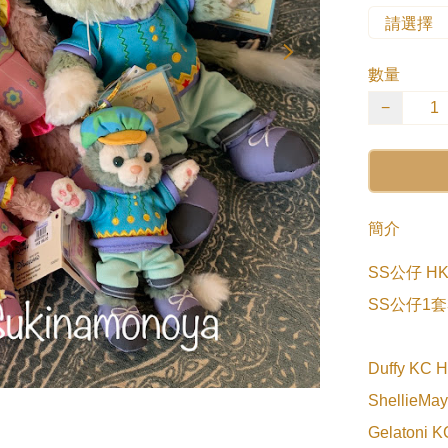
數量
−
簡介
SS公仔 HK$
SS公仔1套3
Duffy KC H
ShellieMay
Gelatoni K