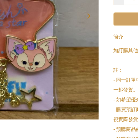
簡介
如訂購其他
註：

- 同一訂
一起發貨。

- 如希望
- 購買預
視實際發貨
- 預購商