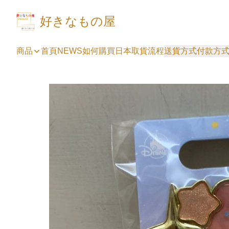
好きなもの屋
商品
首頁
NEWS
如何購買
日本取貨流程
送貨方式
付款方