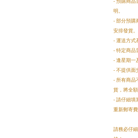
- 預購商
明。

- 部分預
安排發貨。

- 運送方
- 特定商
- 逢星期
- 不提供
- 所有商
貨，將全額
- 請仔細
重新郵寄費
請務必仔細