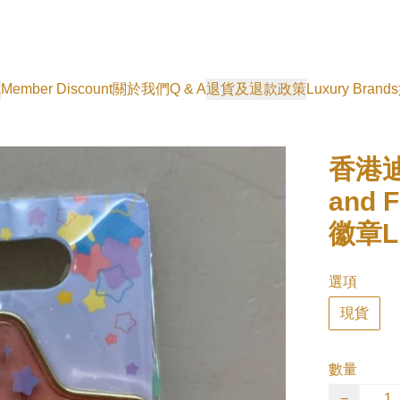
式
Member Discount
關於我們
Q & A
退貨及退款政策
Luxury Brands
香港迪
and F
徽章Li
選項
現貨
數量
−