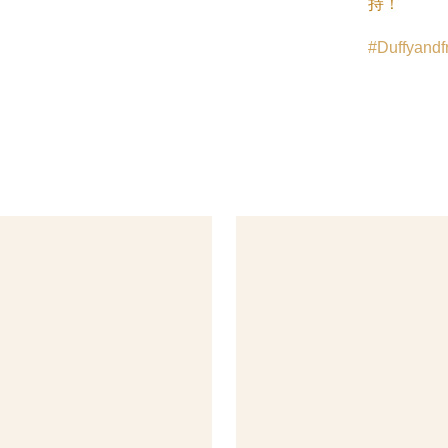
持！
Duffyandf