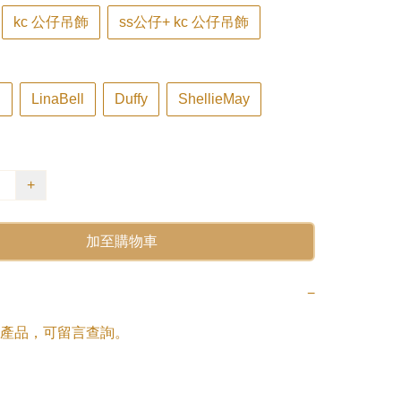
kc 公仔吊飾
ss公仔+ kc 公仔吊飾
u
LinaBell
Duffy
ShellieMay
+
加至購物車
−
產品，可留言查詢。
