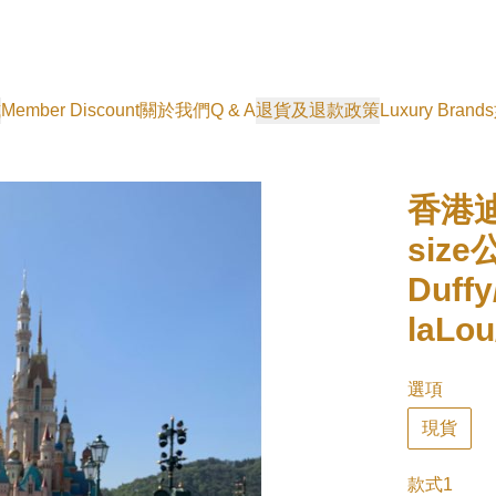
式
Member Discount
關於我們
Q & A
退貨及退款政策
Luxury Brands
香港迪
siz
Duffy
laLou
選項
現貨
款式1