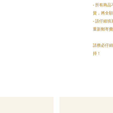
- 所有商
貨，將全額
- 請仔細
重新郵寄費
請務必仔細
持！