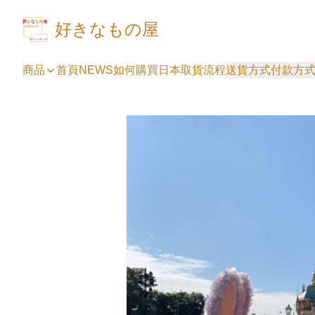
好きなもの屋
商品
首頁
NEWS
如何購買
日本取貨流程
送貨方式
付款方