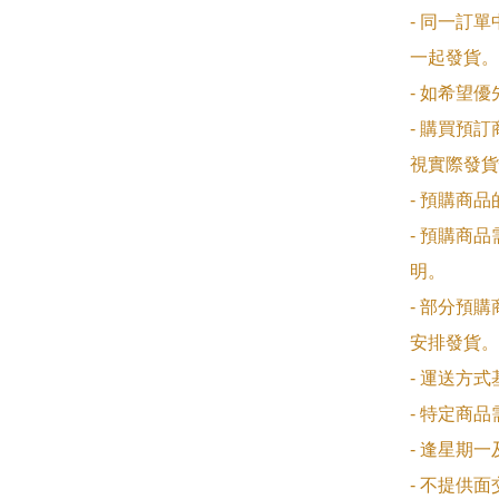
- 同一訂
一起發貨。

- 如希望
- 購買預
視實際發貨
- 預購商
- 預購商
明。

- 部分預
安排發貨。

- 運送方
- 特定商
- 逢星期
- 不提供