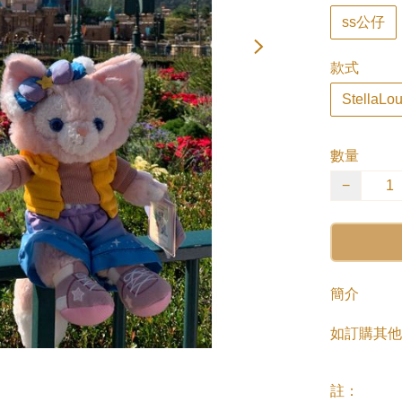
ss公仔
款式
StellaLo
數量
−
簡介
如訂購其他
註：
