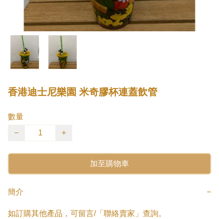
香港迪士尼樂園 米奇膠杯連蓋飲管
數量
−
+
加至購物車
簡介
−
如訂購其他產品，可留言/「聯絡賣家」查詢。
