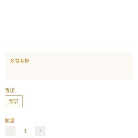
多買多慳
選項
預訂
數量
−
+