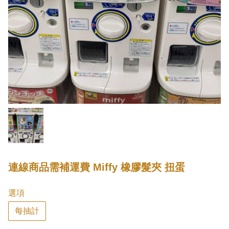
連線商品需補運費 Miffy 橡膠髮夾 扭蛋
選項
每抽計