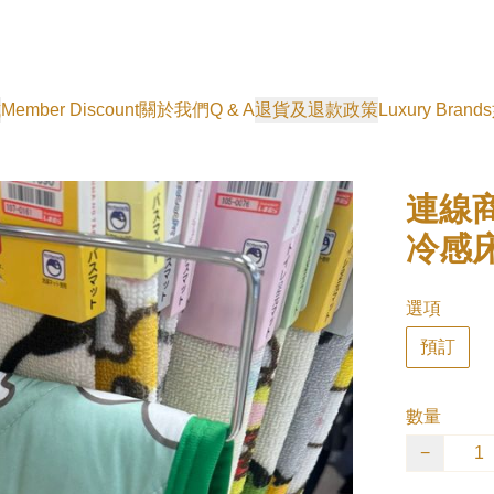
式
Member Discount
關於我們
Q & A
退貨及退款政策
Luxury Brands
連線商
冷感床
選項
預訂
數量
−