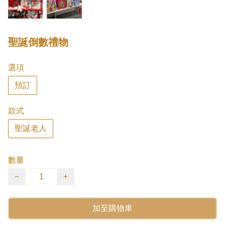
聖誕倒數禮物
選項
預訂
款式
聖誕老人
數量
−
+
加至購物車