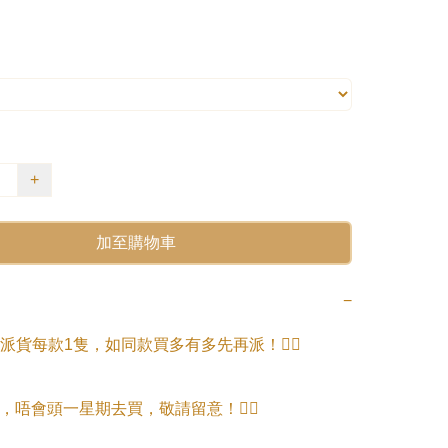
+
加至購物車
−
貨每款1隻，如同款買多有多先再派！🙇‍♀️

，唔會頭一星期去買，敬請留意！🙇‍♀️
