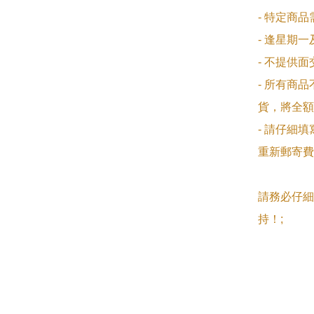
- 特定商
- 逢星期
- 不提供
- 所有商
貨，將全額
- 請仔細
重新郵寄費
請務必仔細
持！;