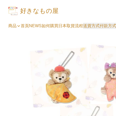
好きなもの屋
商品
首頁
NEWS
如何購買
日本取貨流程
送貨方式
付款方