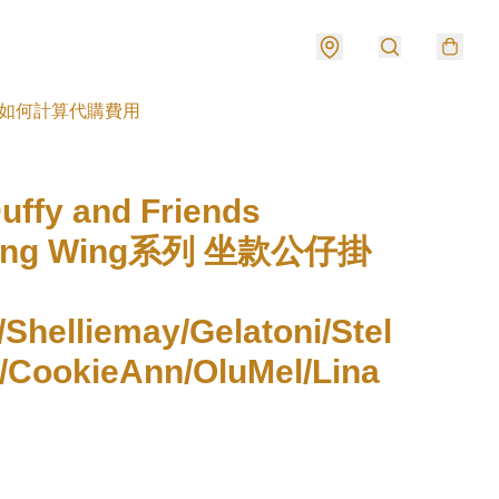
如何計算代購費用
ffy and Friends
hing Wing系列 坐款公仔掛
/Shelliemay/Gelatoni/Stel
/CookieAnn/OluMel/Lina