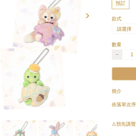
預訂
款式
數量
−
簡介
依落單次序派
⚠️預先講聲