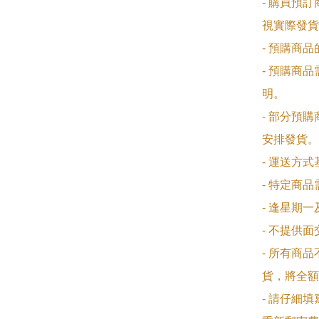
- 購買預
視實際發貨
- 預購商
- 預購商
明。

- 部分預
安排發貨。

- 運送方
- 特定商
- 逢星期
- 不提供
- 所有商
貨，將全額
- 請仔細