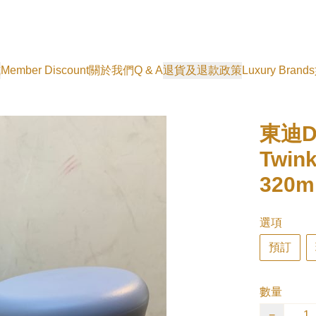
式
Member Discount
關於我們
Q & A
退貨及退款政策
Luxury Brands
東迪Duf
Twin
320ml
選項
預訂
數量
−