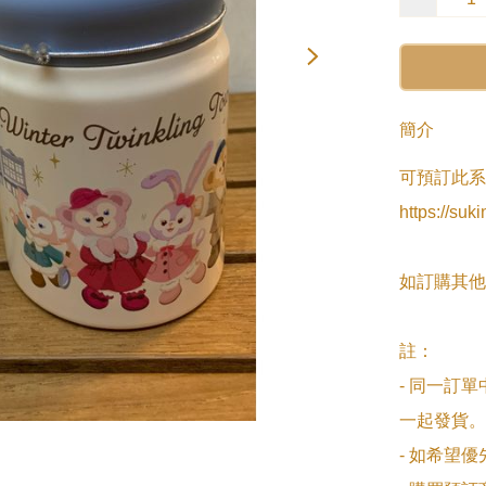
簡介
可預訂此系
https://suk
如訂購其他
註：

- 同一訂
一起發貨。

- 如希望