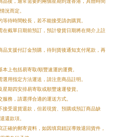
訂商品後，通常需要約兩個星期到達香港，具體時間
情況而定。

品的等待時間較長，若不能接受請勿購買。

品需在截單日期前預訂，預計發貨日期將在簡介上註
購商品支援付訂金預購，待到貨後通知支付尾款，再
式基本上包括易寄取/順豐速運的運費。

品需選用指定方法運送，請注意商品註明。

一及星期四安排易寄取或順豐速運發貨。

面交服務，請選擇合適的運送方式。

品不接受退貨退款，但若現貨、預購或預訂商品缺
退還款項。

填寫正確的郵寄資料，如因填寫錯誤導致退回貨件，