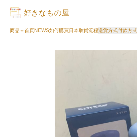
好きなもの屋
商品
首頁
NEWS
如何購買
日本取貨流程
送貨方式
付款方