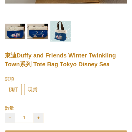
東迪Duffy and Friends Winter Twinkling
Town系列 Tote Bag Tokyo Disney Sea
選項
預訂
現貨
數量
−
+