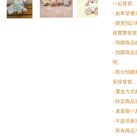
一起發貨。

- 如希望
- 購買預
視實際發貨
- 預購商
- 預購商
明。

- 部分預
安排發貨。

- 運送方
- 特定商
- 逢星期
- 不提供
- 所有商