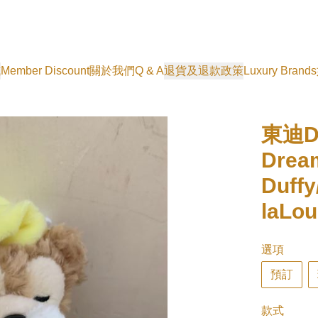
式
Member Discount
關於我們
Q & A
退貨及退款政策
Luxury Brands
東迪Du
Dre
Duffy
laLou
選項
預訂
款式