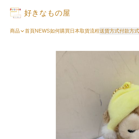
好きなもの屋
商品
首頁
NEWS
如何購買
日本取貨流程
送貨方式
付款方