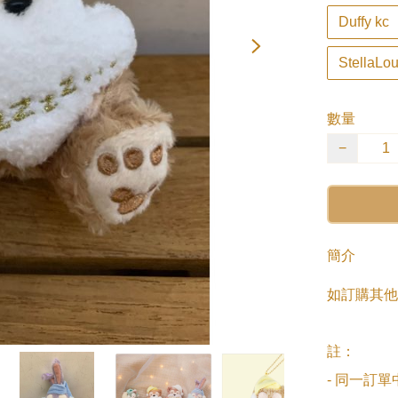
Duffy kc
StellaLou
數量
−
簡介
如訂購其他
註：

- 同一訂