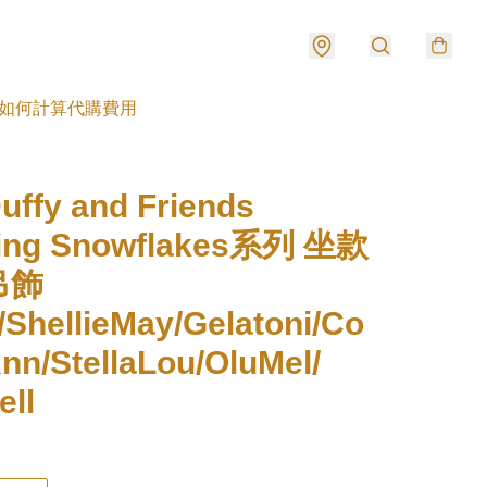
如何計算代購費用
ffy and Friends
ing Snowflakes系列 坐款
吊飾
/ShellieMay/Gelatoni/Co
nn/StellaLou/OluMel/
ell