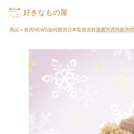
好きなもの屋
商品
首頁
NEWS
如何購買
日本取貨流程
送貨方式
付款方