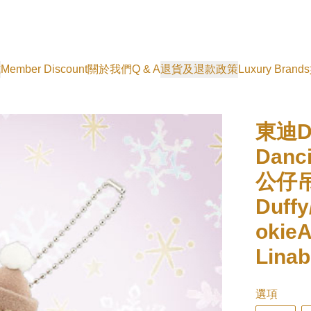
式
Member Discount
關於我們
Q & A
退貨及退款政策
Luxury Brands
東迪Du
Danc
公仔
Duffy
okieA
Linab
選項