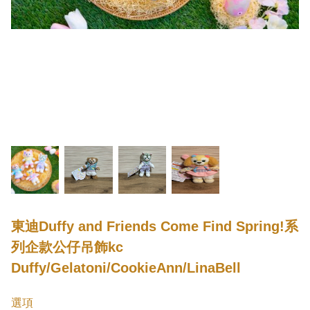
東迪Duffy and Friends Come Find Spring!系
列企款公仔吊飾kc
Duffy/Gelatoni/CookieAnn/LinaBell
選項