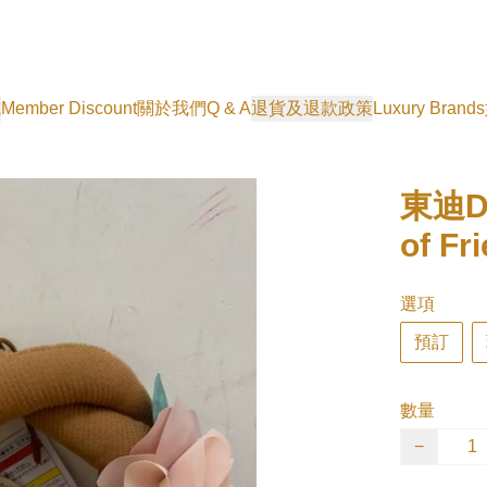
式
Member Discount
關於我們
Q & A
退貨及退款政策
Luxury Brands
東迪Duf
of F
選項
預訂
數量
−