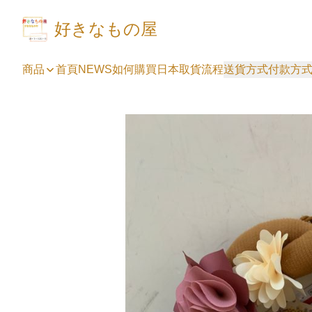
好きなもの屋
商品
首頁
NEWS
如何購買
日本取貨流程
送貨方式
付款方