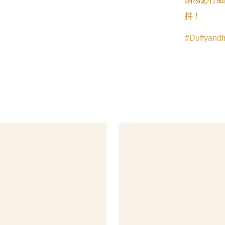
持！
Duffyandf