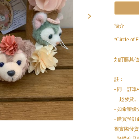
簡介
*Circle 
如訂購其他
註：

- 同一訂
一起發貨。

- 如希望
- 購買預
視實際發貨
- 預購商