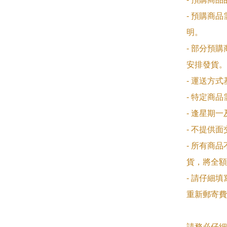
- 預購商
明。

- 部分預
安排發貨。

- 運送方
- 特定商
- 逢星期
- 不提供
- 所有商
貨，將全額
- 請仔細
重新郵寄費
請務必仔細