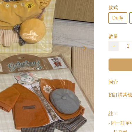
款式
Duffy
數量
−
簡介
如訂購其他
註：

- 同一訂