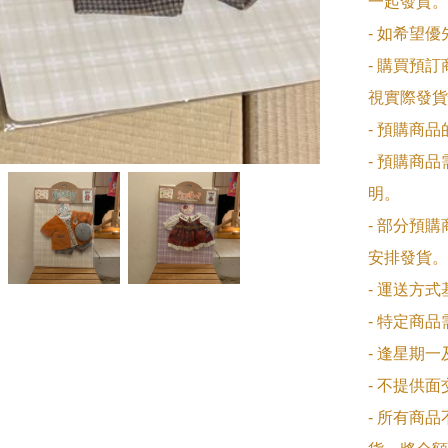
一起發貨。

- 如希望
- 購買預
視實際發貨
- 預購商
- 預購商
明。

- 部分預
安排發貨。

- 運送方
- 特定商
- 逢星期
- 不提供
- 所有商