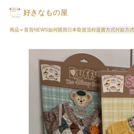
好きなもの屋
商品
首頁
NEWS
如何購買
日本取貨流程
送貨方式
付款方