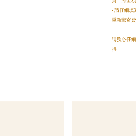
貨，將全額
- 請仔細
重新郵寄費
請務必仔細
持！;