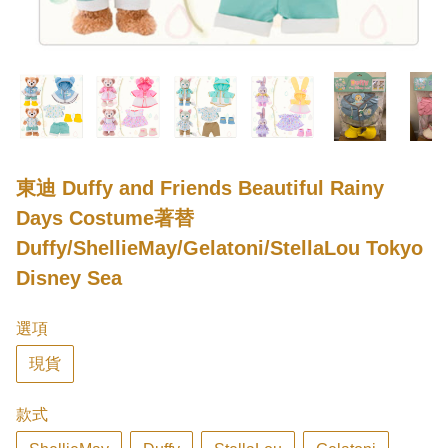
東迪 Duffy and Friends Beautiful Rainy
Days Costume著替
Duffy/ShellieMay/Gelatoni/StellaLou Tokyo
Disney Sea
選項
現貨
款式