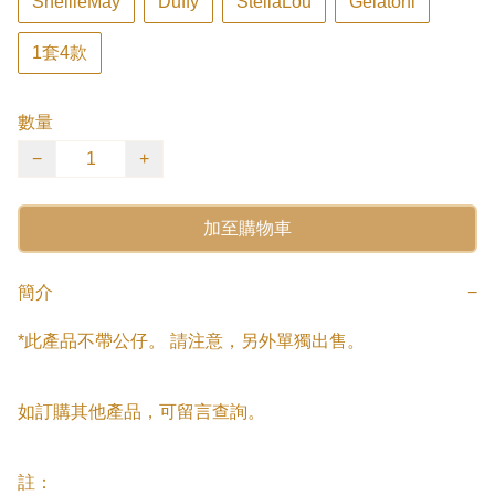
ShellieMay
Duffy
StellaLou
Gelatoni
1套4款
數量
−
+
加至購物車
簡介
−
*此產品不帶公仔。 請注意，另外單獨出售。

如訂購其他產品，可留言查詢。

註：
