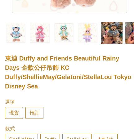
東迪 Duffy and Friends Beautiful Rainy
Days 企款公仔吊飾 KC
Duffy/ShellieMay/Gelatoni/StellaLou Tokyo
Disney Sea
選項
現貨
預訂
款式