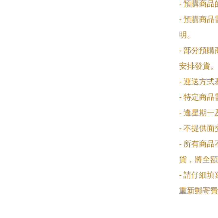
- 預購商
- 預購商
明。

- 部分預
安排發貨。

- 運送方
- 特定商
- 逢星期
- 不提供
- 所有商
貨，將全額
- 請仔細
重新郵寄費