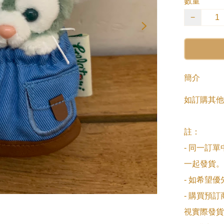
數量
−
簡介
如訂購其他
註：

- 同一訂
一起發貨。

- 如希望
- 購買預
視實際發貨