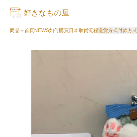
好きなもの屋
商品
首頁
NEWS
如何購買
日本取貨流程
送貨方式
付款方