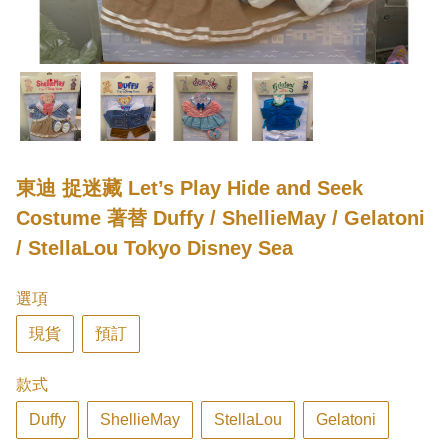
東迪 捉迷藏 Let’s Play Hide and Seek
Costume 著替 Duffy / ShellieMay / Gelatoni
/ StellaLou Tokyo Disney Sea
選項
現貨
預訂
款式
Duffy
ShellieMay
StellaLou
Gelatoni