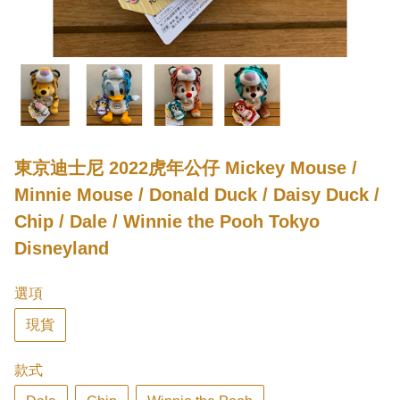
東京迪士尼 2022虎年公仔 Mickey Mouse /
Minnie Mouse / Donald Duck / Daisy Duck /
Chip / Dale / Winnie the Pooh Tokyo
Disneyland
選項
現貨
款式