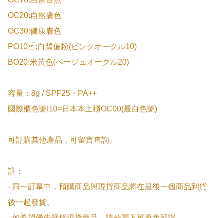
OC20:自然膚色

OC30:健康膚色

PO10:白皙偏粉(ピンクオークル10)

BO20:米黃色(ベージュオークル20)

容量：8g / SPF25・PA++

國際櫃色號I10=日本本土櫃OC00(最白色號)

可訂購其他產品，可留言查詢。

註：

- 同一訂單中，預購商品與現貨商品將在最後一個商品到貨
後一起發貨。

- 如希望優先發貨現貨商品，請分開下單避免延誤。
