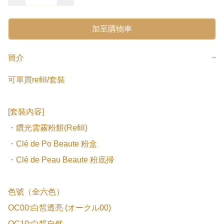
加至購物車
簡介
−
可單買refill/套裝

[套裝內容]

・鑽光雲霧粉餅(Refill)

・Clé de Po Beaute 粉盒

・Clé de Peau Beaute 粉底掃

色號（全六色）

OC00:白皙透亮 (オークル00)

OC10:白皙自然
